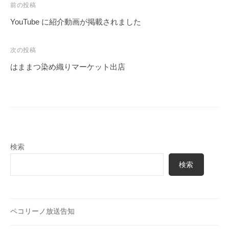
投
前の投稿
稿
YouTube に紹介動画が掲載されました
ナ
ビ
次の投稿
ゲ
はままつ染め織りマーケット出店
ー
シ
ョ
ン
検索
検索
ペコリーノ放送告知