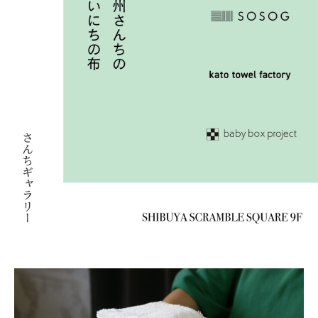
を
o
織
w
っ
e
て
l
い
_
る
1
老
1
舗
1
タ
9
オ
ル
メ
ー
カ
ー