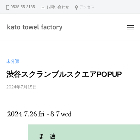
加
ュ
コ
ー
0538-55-3185
お問い合わせ
アクセス
藤
ン
タ
テ
オ
メ
ン
ル
ニ
株
ツ
加
ュ
静
式
ー
へ
藤
岡
会
ス
県
タ
社
未分類
キ
磐
オ
ッ
田
渋谷スクランブルスクエアPOPUP
ル
市
プ
株
で
2024年7月15日
b
式
y
糸
会
k
か
社
a
ら
t
タ
o
オ
-
ル
t