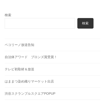
ン
検索
検索
ペコリーノ放送告知
自治体アワード ブロンズ賞受賞！
テレビ初取材＆放送
はままつ染め織りマーケット出店
渋谷スクランブルスクエアPOPUP