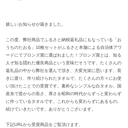
を
o
織
w
っ
e
て
嬉しいお知らせが届きました。
l
い
_
る
この度、弊社商品でふるさと納税返礼品にもなっている「お
1
老
うちのたおる」10枚セットがふるさと本舗による自治体アワ
1
舗
1
ードにてブロンズ賞に選ばれました！ブロンズ賞とは、知る
タ
9
人ぞ知る隠れた優良商品という意味だそうです。たくさんの
オ
返礼品の中から弊社を選んで頂き、大変光栄に思います。長
ル
きに渡り、作り続けられたタオルで、たくさんの方々にお使
メ
い頂けたことでの受賞です。素朴なシンプルな白タオル。国
ー
産糸で昔からの長さ、厚さを昭和の時代からずっと変わらず
カ
に作っているタオルです。これからも変わらずにあるもの。
ー
続けていきたいです。ありがとうございます。
下記URLから受賞商品をご覧頂けます。