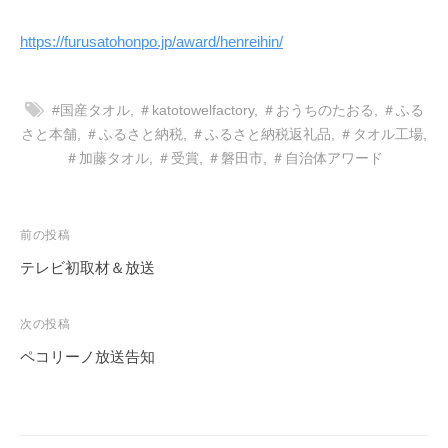
https://furusatohonpo.jp/award/henreihin/
#国産タオル
,
＃katotowelfactory
,
＃おうちのたおる
,
＃ふる
さと本舗
,
＃ふるさと納税
,
＃ふるさと納税返礼品
,
＃タオル工場
,
＃加藤タオル
,
＃受賞
,
＃磐田市
,
＃自治体アワード
投
前の投稿
稿
テレビ初取材＆放送
ナ
ビ
次の投稿
ゲ
ペコリーノ放送告知
ー
シ
ョ