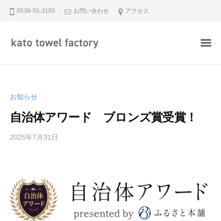
加
ュ
コ
ー
0538-55-3185
お問い合わせ
アクセス
藤
ン
タ
テ
オ
メ
ン
ル
ニ
株
ツ
加
ュ
静
式
ー
へ
藤
岡
会
ス
県
タ
社
お知らせ
キ
磐
オ
ッ
田
自治体アワード ブロンズ賞受賞！
ル
市
プ
株
で
2025年7月31日
b
式
y
糸
会
k
か
社
a
ら
t
タ
o
オ
-
ル
t