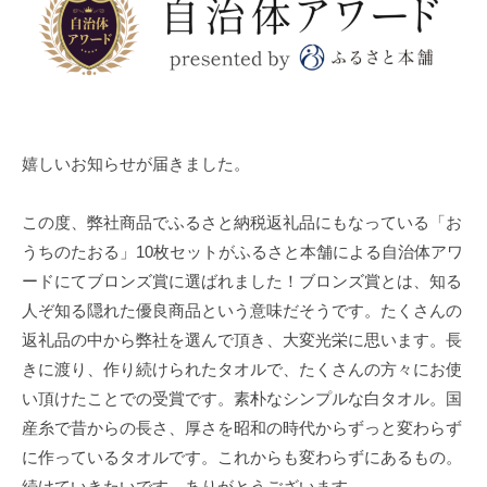
t
を
o
織
-
っ
t
て
o
い
w
る
e
嬉しいお知らせが届きました。
老
l
舗
_
この度、弊社商品でふるさと納税返礼品にもなっている「お
タ
1
オ
うちのたおる」10枚セットがふるさと本舗による自治体アワ
1
ル
ードにてブロンズ賞に選ばれました！ブロンズ賞とは、知る
1
メ
人ぞ知る隠れた優良商品という意味だそうです。たくさんの
9
ー
返礼品の中から弊社を選んで頂き、大変光栄に思います。長
カ
きに渡り、作り続けられたタオルで、たくさんの方々にお使
ー
い頂けたことでの受賞です。素朴なシンプルな白タオル。国
産糸で昔からの長さ、厚さを昭和の時代からずっと変わらず
に作っているタオルです。これからも変わらずにあるもの。
続けていきたいです。ありがとうございます。