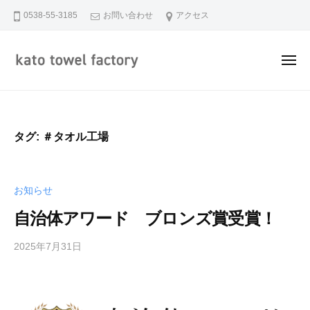
加
ュ
コ
ー
0538-55-3185
お問い合わせ
アクセス
藤
ン
タ
テ
オ
メ
ン
ル
ニ
株
ツ
加
ュ
静
式
ー
へ
藤
岡
会
ス
県
タ
社
タグ:
＃タオル工場
キ
磐
オ
ッ
田
ル
市
プ
株
お知らせ
で
式
糸
自治体アワード ブロンズ賞受賞！
会
か
社
ら
2025年7月31日
b
タ
y
オ
k
ル
a