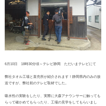
t
o
w
e
l
_
1
1
1
9
6月10日 18時30分頃～テレビ静岡 ただいまテレビにて
弊社タオル工場と直売所が紹介されます！静岡県内のみの放
送ですが、弊社初のテレビ取材でした。
吸水性の実験をしたり、実際に大森アナウンサーに触っても
らって確かめてもらったり、工場の見学をしてもらいまし