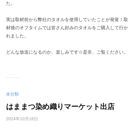
た。
実は取材前から弊社のタオルを使用していたことが発覚！取
材後のオフタイムでは皆さん好みのタオルをご購入して行か
れました。
どんな放送になるのか、楽しみです☆是非、ご覧ください。
未分類
はままつ染め織りマーケット出店
2024年10月18日
b
y
k