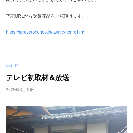
下記URLから受賞商品をご覧頂けます。
https://furusatohonpo.jp/award/henreihin/
未分類
テレビ初取材＆放送
2025年6月10日
b
y
k
a
t
o
-