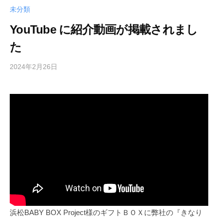
未分類
YouTube に紹介動画が掲載されまし
た
2024年2月26日
b
y
k
a
t
o
-
t
o
w
e
l
_
浜松BABY BOX Project様のギフトＢＯＸに弊社の『きなり