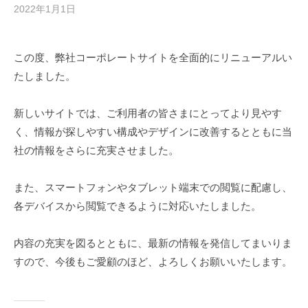
2022年1月1日
b
y
k
この度、弊社コーポレートサイトを全面的にリニューアルい
a
たしました。
t
o
-
新しいサイトでは、ご利用者の皆さまにとってより見やす
t
く、情報が探しやすい構成やデザインに改善するとともに当
o
社の情報をさらに充実させました。
w
e
また、スマートフォンやタブレット端末での閲覧に配慮し、
l
各デバイスから閲覧できるように対応いたしました。
_
1
1
内容の充実を図るとともに、最新の情報を発信してまいりま
1
すので、今後もご愛顧のほど、よろしくお願いいたします。
9