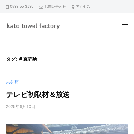
加
ュ
コ
ー
0538-55-3185
お問い合わせ
アクセス
藤
ン
タ
テ
オ
メ
ン
ル
ニ
株
ツ
加
ュ
静
式
ー
へ
藤
岡
会
ス
県
タ
社
タグ:
＃直売所
キ
磐
オ
ッ
田
ル
市
プ
株
未分類
で
式
糸
テレビ初取材＆放送
会
か
社
ら
2025年6月10日
b
タ
y
オ
k
ル
a