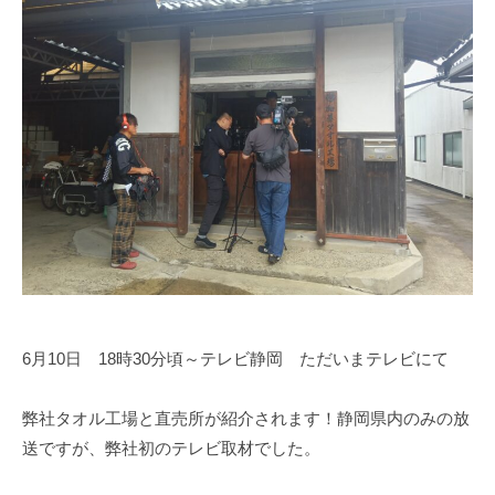
t
を
o
織
-
っ
t
て
o
い
w
る
e
老
l
舗
_
タ
1
オ
1
ル
1
メ
9
ー
6月10日 18時30分頃～テレビ静岡 ただいまテレビにて
カ
ー
弊社タオル工場と直売所が紹介されます！静岡県内のみの放
送ですが、弊社初のテレビ取材でした。