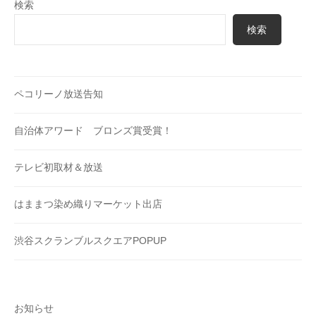
検索
検索
ペコリーノ放送告知
自治体アワード ブロンズ賞受賞！
テレビ初取材＆放送
はままつ染め織りマーケット出店
渋谷スクランブルスクエアPOPUP
お知らせ